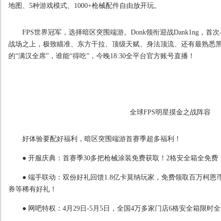
地图、5种游戏模式、1000+枪械配件自由放开玩。
FPS世界冠军，选择暗区突围端游。Donk领衔迎战Dank1ng，首次
战场之上，极致瞄准、东方干拉、顶级天赋、身法顶流、还有最熟悉黑
的“满汉全席”，谁能“得吃”，今晚18:30全平台官方账号直播！
全球FPS明星摸金之战阵容
好体验要配好福利，暗区突围端游首赛季超多福利！
● 开服庆典：首赛季30多把枪械涂装免费获取！2格安全箱全免费，
● 端手联动：双份好礼回馈1.8亿卡莫纳玩家，免费领取百万柯恩
券等稀有好礼！
● 网吧特权：4月29日-5月5日，全国4万多家门店6格安全箱限时