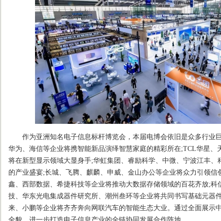
作为亚洲知名电子信息标杆博览会，本届电博会依旧是众多行业巨
华为、海信等企业将携智能新品演绎智慧家庭的精彩所在;TCL华星
将在新型显示领域大显身手;华虹集团、睿励科学、中微、宁波江丰、
的产业盛宴;长城、飞腾、麒麟、申威、金山办公等企业将众力引领信
鑫、西部数据、希捷科技等企业将推动大数据存储领域的百花齐放;科
技、华东光电集成器件研究所、潮州叁环等企业将共同书写基础元器件
来、小鹏等企业将齐齐奔向网联汽车的智能生态大业。通过全面展示
全貌，进一步打造电子信息产业的全链协同发展合作阵地。