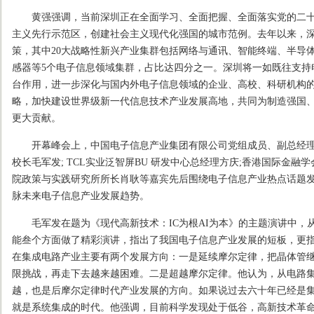
黄强强调，当前深圳正在全面学习、全面把握、全面落实党的二十
主义先行示范区，创建社会主义现代化强国的城市范例。去年以来，深圳
策，其中20大战略性新兴产业集群包括网络与通讯、智能终端、半导
感器等5个电子信息领域集群，占比达四分之一。深圳将一如既往支持
台作用，进一步深化与国内外电子信息领域的企业、高校、科研机构
略，加快建设世界级新一代信息技术产业发展高地，共同为制造强国
更大贡献。
开幕峰会上，中国电子信息产业集团有限公司党组成员、副总经理
校长毛军发; TCL实业泛智屏BU 研发中心总经理方庆;香港国际金
院政策与实践研究所所长肖耿等嘉宾先后围绕电子信息产业热点话题
脉未来电子信息产业发展趋势。
毛军发在题为《现代高新技术：IC为根AI为本》的主题演讲中，
能叁个方面做了精彩演讲，指出了我国电子信息产业发展的短板，更
在集成电路产业主要有两个发展方向：一是延续摩尔定律，把晶体管
限挑战，再走下去越来越困难。二是超越摩尔定律。他认为，从电路
越，也是后摩尔定律时代产业发展的方向。如果说过去六十年已经是
就是系统集成的时代。他强调，目前科学发现处于低谷，高新技术革